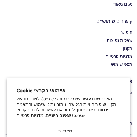
נעים מאוד
קישורים שימושיים
חיפוש
שאלות נפוצות
תקנון
מדניות פרטיות
תנאי שימוש
פרטי קשר
שימוש בקבצי Cookie
הקרן 9/1 פרדס חנה כרכור 052-4830059
האתר שלנו עושה שימוש בקובצי Cookie לצורך תפעול
תקין, שיפור חוויית הגלישה, ניתוח נתוני שימוש והתאמת
WhatsApp
Instagram
Facebook
פרסום. באפשרותך לבחור אם לאשר או לדחות קובצי
Cookie שאינם חיוניים.
מדניות פרטיות
הירשמו לניוזלטר שלנו
מאפשר